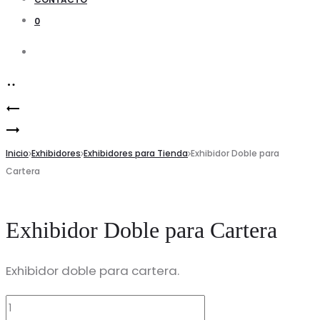
0
Search
Product
Exhibidor
navigation
Exhibidor
para
para
Inicio
Cartera
Exhibidores
Exhibidores para Tienda
Exhibidor Doble para
Cartera
Wallets
Exhibidor Doble para Cartera
Exhibidor doble para cartera.
Exhibidor