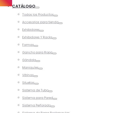
Toggle
CATÁLOGO
Toggle
Todos los Productos
Toggle
Accesorios para tienda
Toggle
Exhibidores
Toggle
Exhibidores Y Racks
Toggle
Formas
Toggle
Gancho para Ropa
Toggle
Góndola
Toggle
Maniquíes
Toggle
Vitrinas
Toggle
Siluetas
Toggle
Sistema de Tubo
Toggle
Sistema para Pared
Toggle
Sistema Perforado
Toggle
Sistema de Barra Rectangular