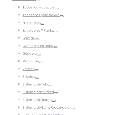
Toggle
Todos los Productos
Toggle
Accesorios para tienda
Toggle
Exhibidores
Toggle
Exhibidores Y Racks
Toggle
Formas
Toggle
Gancho para Ropa
Toggle
Góndola
Toggle
Maniquíes
Toggle
Vitrinas
Toggle
Siluetas
Toggle
Sistema de Tubo
Toggle
Sistema para Pared
Toggle
Sistema Perforado
Toggle
Sistema de Barra Rectangular
Toggle