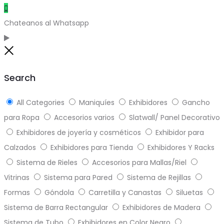
Chateanos al Whatsapp
Close
Search
All Categories
Maniquíes
Exhibidores
Gancho
para Ropa
Accesorios varios
Slatwall/ Panel Decorativo
Exhibidores de joyería y cosméticos
Exhibidor para
Calzados
Exhibidores para Tienda
Exhibidores Y Racks
Sistema de Rieles
Accesorios para Mallas/Riel
Vitrinas
Sistema para Pared
Sistema de Rejillas
Formas
Góndola
Carretilla y Canastas
Siluetas
Sistema de Barra Rectangular
Exhibidores de Madera
Sistema de Tubo
Exhibidores en Color Negro