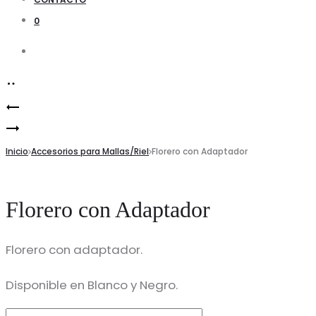
0
Search
Product
Exhibidor
navigation
Base
para
para
Inicio
Gorra
Accesorios para Mallas/Riel
Florero con Adaptador
Mallas
Florero con Adaptador
Florero con adaptador.
Disponible en Blanco y Negro.