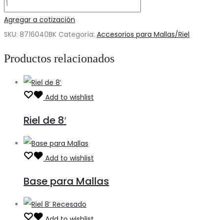
Florero
con
Agregar a cotización
Adaptador
SKU:
8716040BK
Categoría:
Accesorios para Mallas/Riel
cantidad
Productos relacionados
Add to wishlist
Riel de 8′
Add to wishlist
Base para Mallas
Add to wishlist