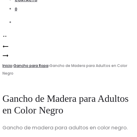
0
Search
Product
Gancho
navigation
Gancho
Plástico
de
Inicio
para
Gancho para Ropa
Gancho de Madera para Adultos en Color
Negro
Madera
Niños
para
Adultos
Gancho de Madera para Adultos
en
en Color Negro
Color
Negro
Gancho de madera para adultos en color negro.