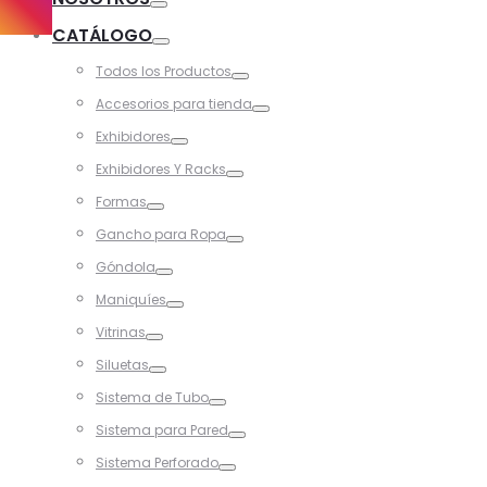
Toggle
CATÁLOGO
Toggle
Todos los Productos
Toggle
Accesorios para tienda
Toggle
Exhibidores
Toggle
Exhibidores Y Racks
Toggle
Formas
Toggle
Gancho para Ropa
Toggle
Góndola
Toggle
Maniquíes
Toggle
Vitrinas
Toggle
Siluetas
Toggle
Sistema de Tubo
Toggle
Sistema para Pared
Toggle
Sistema Perforado
Toggle