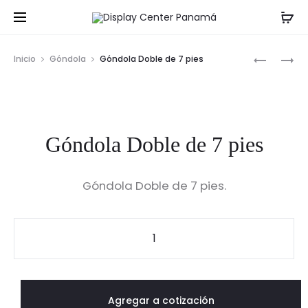
Prod
GÓNDOL
GÓNDOL
Inicio
Góndola
Góndola Doble de 7 pies
PERFORA
DE
navig
DE
6
7
PIES
PIES
DE
Góndola Doble de 7 pies
FONDO
PERFORA
Góndola Doble de 7 pies.
Góndola
Doble
de
7
Agregar a cotización