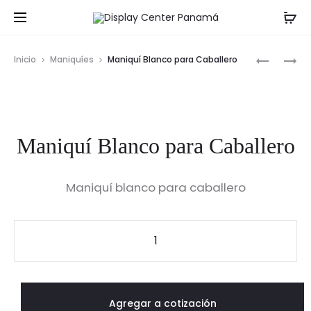
Prod
MANIQUÍ
MANIQUÍ
Inicio
Maniquíes
Maniquí Blanco para Caballero
BLANCO
BLANCO
navig
PARA
PARA
CABALLE
DAMA
Maniquí Blanco para Caballero
Maniquí blanco para caballero
Maniquí
Blanco
para
Caballero
Agregar a cotización