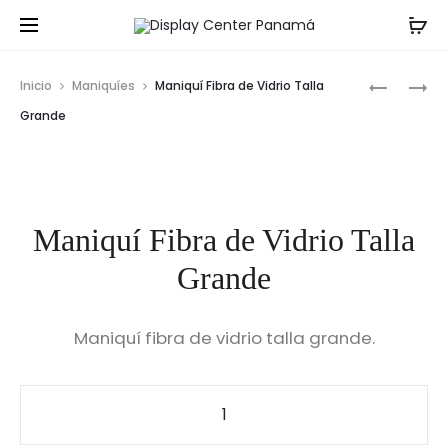
Prod
MANIQUÍ
MANIQUÍ
Inicio
Maniquíes
Maniquí Fibra de Vidrio Talla
FIBRA
FIBRA
navig
Grande
DE
DE
VIDRIO
VIDRIO
TALLA
TALLA
GRANDE
GRANDE
Maniquí Fibra de Vidrio Talla
Grande
Maniquí fibra de vidrio talla grande.
Maniquí
Fibra