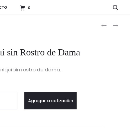
Searc
CTO
0
Produc
MANIQUÍ
MANIQUÍ
SIN
DE
naviga
ROSTRO
BEBE
DE
SIN
í sin Rostro de Dama
CABALLERO
ROSTRO
niquí sin rostro de dama.
quí
Agregar a cotización
ro