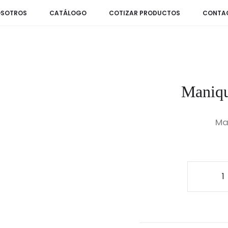
SOTROS
CATÁLOGO
COTIZAR PRODUCTOS
CONTA
Maniqu
Ma
Mani
sin
Rost
de