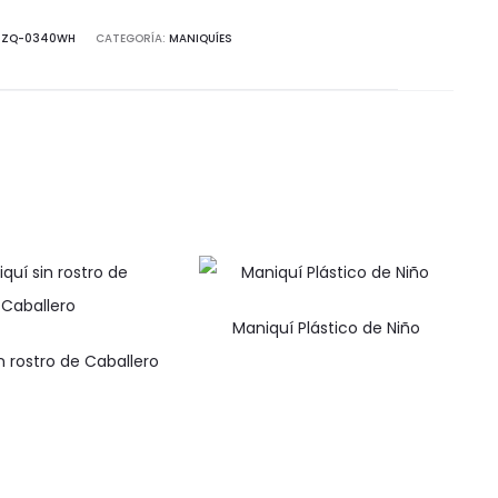
a
idad
:
ZQ-0340WH
CATEGORÍA:
MANIQUÍES
Maniquí Plástico de Niño
n rostro de Caballero