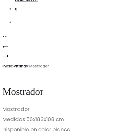
0
Search
Product
Mostrador
navigation
Mueble
con
de
Inicio
Frente
Vitrinas
Mostrador
Caja
de
de
Slatwalls
Mostrador
MDF
Mostrador
Medidas 56x183x108 cm
Disponible en color blanco.