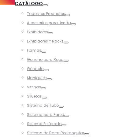
CATÁLOGO
Toggle
Todos los Productos
Toggle
Accesorios para tienda
Toggle
Exhibidores
Toggle
Exhibidores Y Racks
Toggle
Formas
Toggle
Gancho para Ropa
Toggle
Góndola
Toggle
Maniquíes
Toggle
Vitrinas
Toggle
Siluetas
Toggle
Sistema de Tubo
Toggle
Sistema para Pared
Toggle
Sistema Perforado
Toggle
Sistema de Barra Rectangular