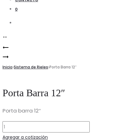
0
Search
Product
Soporte
navigation
Riel
de
8′
Inicio
3″
Sistema de Rieles
Porta Barra 12″
Recesado
para
Barra
Porta Barra 12″
Reforzado
Porta barra 12″
Porta
Barra
Agregar a cotización