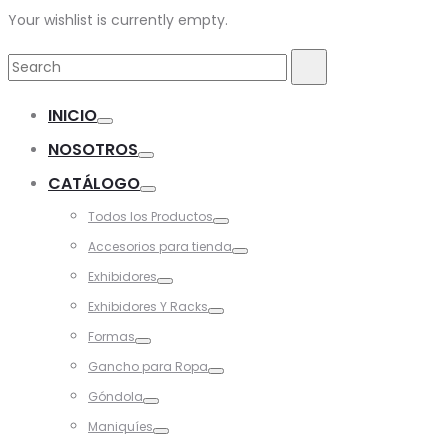
Your wishlist is currently empty.
Search
Search
for:
INICIO
Toggle
NOSOTROS
Toggle
CATÁLOGO
Toggle
Todos los Productos
Toggle
Accesorios para tienda
Toggle
Exhibidores
Toggle
Exhibidores Y Racks
Toggle
Formas
Toggle
Gancho para Ropa
Toggle
Góndola
Toggle
Maniquíes
Toggle