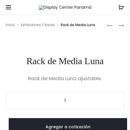
Prod
RACKS
RACK
Inicio
Exhibidores Y Racks
Rack de Media Luna
DOBLE
PARA
navig
MEDIAS
Rack de Media Luna
Rack de Media Luna ajustable.
Rack
de
Media
Luna
Agregar a cotización