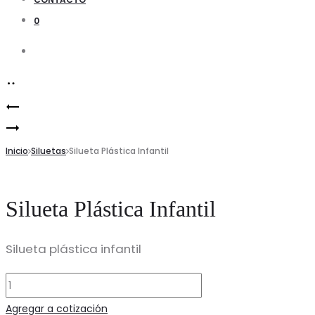
0
Search
Product
Gancho
navigation
Silueta
de
de
Inicio
Madera/Niños
Siluetas
Silueta Plástica Infantil
Niño
Silueta Plástica Infantil
Silueta plástica infantil
Silueta
Plástica
Agregar a cotización