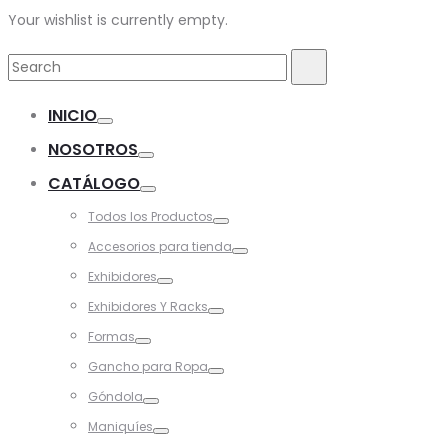
Your wishlist is currently empty.
Search
Search
for:
INICIO
Toggle
NOSOTROS
Toggle
CATÁLOGO
Toggle
Todos los Productos
Toggle
Accesorios para tienda
Toggle
Exhibidores
Toggle
Exhibidores Y Racks
Toggle
Formas
Toggle
Gancho para Ropa
Toggle
Góndola
Toggle
Maniquíes
Toggle